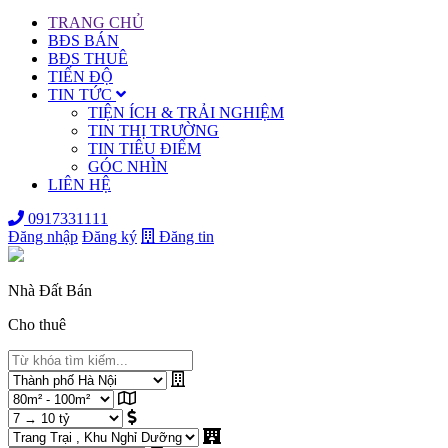
TRANG CHỦ
BĐS BÁN
BĐS THUÊ
TIẾN ĐỘ
TIN TỨC
TIỆN ÍCH & TRẢI NGHIỆM
TIN THỊ TRƯỜNG
TIN TIÊU ĐIỂM
GÓC NHÌN
LIÊN HỆ
0917331111
Đăng nhập
Đăng ký
Đăng tin
Nhà Đất Bán
Cho thuê