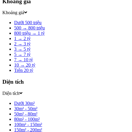
Khoảng giá
Khoảng giá
Dưới 500 triệu
500 → 800 triệu
800 triệu → 1 tỷ
1 → 2 tỷ
2 → 3 tỷ
3 → 5 tỷ
5 → 7 tỷ
7 → 10 tỷ
10 → 20 tỷ
Trên 20 tỷ
Diện tích
Diện tích
Dưới 30m²
30m² - 50m²
50m² - 80m²
80m² - 100m²
100m² - 150m²
150m² - 200m²