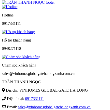
Hotline
0917331111
Hỗ trợ khách hàng
0948271118
Chăm sóc khách hàng
sales@vinhomesglobalgatehalongxanh.com.vn
TRẦN THANH NGỌC
Địa chỉ: VINHOMES GLOBAL GATE HẠ LONG
Điện thoại:
0917331111
Email:
sales@vinhomesglobalgatehalongxanh.com.vn