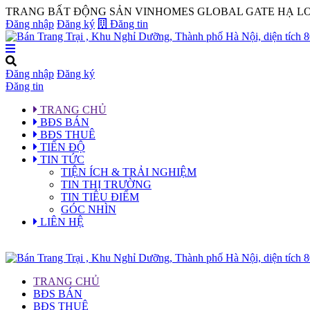
TRANG BẤT ĐỘNG SẢN VINHOMES GLOBAL GATE HẠ LO
Đăng nhập
Đăng ký
Đăng tin
Đăng nhập
Đăng ký
Đăng tin
TRANG CHỦ
BĐS BÁN
BĐS THUÊ
TIẾN ĐỘ
TIN TỨC
TIỆN ÍCH & TRẢI NGHIỆM
TIN THỊ TRƯỜNG
TIN TIÊU ĐIỂM
GÓC NHÌN
LIÊN HỆ
TRANG CHỦ
BĐS BÁN
BĐS THUÊ