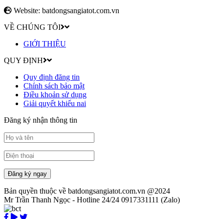
Website: batdongsangiatot.com.vn
VỀ CHÚNG TÔI
GIỚI THIỆU
QUY ĐỊNH
Quy định đăng tin
Chính sách bảo mật
Điều khoản sử dụng
Giải quyết khiếu nai
Đăng ký nhận thông tin
Đăng ký ngay
Bản quyền thuộc về batdongsangiatot.com.vn @2024
Mr Trần Thanh Ngọc - Hotline 24/24 0917331111 (Zalo)