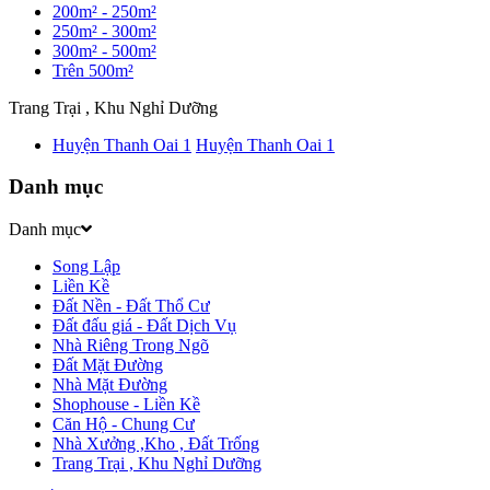
200m² - 250m²
250m² - 300m²
300m² - 500m²
Trên 500m²
Trang Trại , Khu Nghỉ Dưỡng
Huyện Thanh Oai
1
Huyện Thanh Oai
1
Danh mục
Danh mục
Song Lập
Liền Kề
Đất Nền - Đất Thổ Cư
Đất đấu giá - Đất Dịch Vụ
Nhà Riêng Trong Ngõ
Đất Mặt Đường
Nhà Mặt Đường
Shophouse - Liền Kề
Căn Hộ - Chung Cư
Nhà Xưởng ,Kho , Đất Trống
Trang Trại , Khu Nghỉ Dưỡng