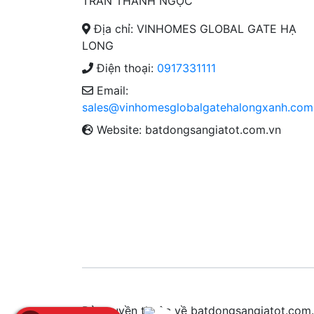
TRẦN THANH NGỌC
Địa chỉ: VINHOMES GLOBAL GATE HẠ
LONG
Điện thoại:
0917331111
Email:
sales@vinhomesglobalgatehalongxanh.com
Website: batdongsangiatot.com.vn
Bản quyền thuộc về batdongsangiatot.co