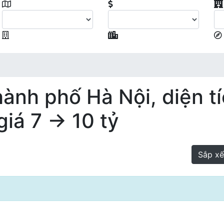
ành phố Hà Nội, diện t
iá 7 → 10 tỷ
Sắp x