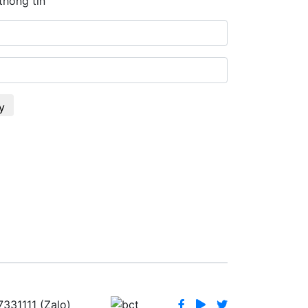
thông tin
y
331111 (Zalo)