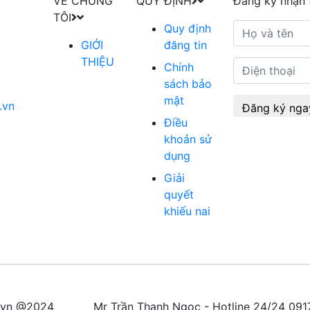
VỀ CHÚNG
QUY ĐỊNH
Đăng ký nhận 
TÔI
Quy định
GIỚI
đăng tin
THIỆU
Chính
sách bảo
mật
.vn
Đăng ký nga
Điều
khoản sử
dụng
Giải
quyết
khiếu nai
m.vn @2024
Mr Trần Thanh Ngọc - Hotline 24/24 0917