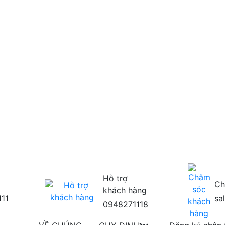
Hỗ trợ
Ch
khách hàng
111
sa
0948271118