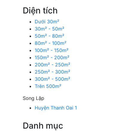
Diện tích
Dưới 30m²
30m² - 50m²
50m² - 80m²
80m² - 100m²
100m² - 150m²
150m² - 200m²
200m² - 250m²
250m² - 300m²
300m² - 500m²
Trên 500m²
Song Lập
Huyện Thanh Oai
1
Danh mục