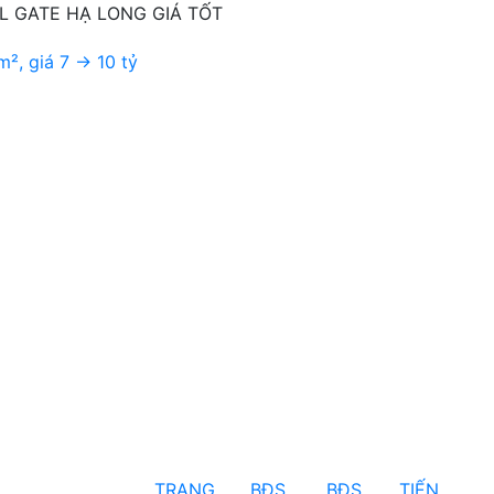
 GATE HẠ LONG GIÁ TỐT
TRANG
BĐS
BĐS
TIẾN