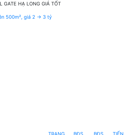
 GATE HẠ LONG GIÁ TỐT
TRANG
BĐS
BĐS
TIẾN