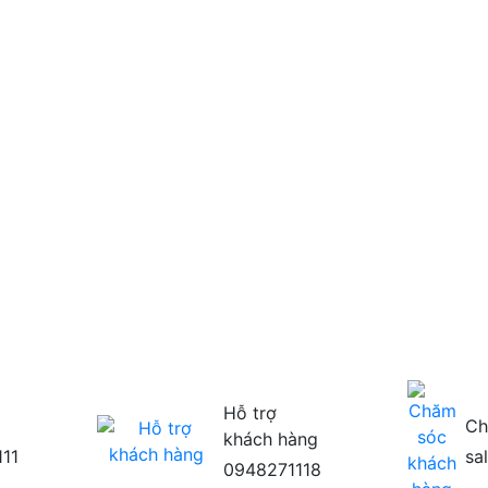
Hỗ trợ
Ch
khách hàng
111
sa
0948271118