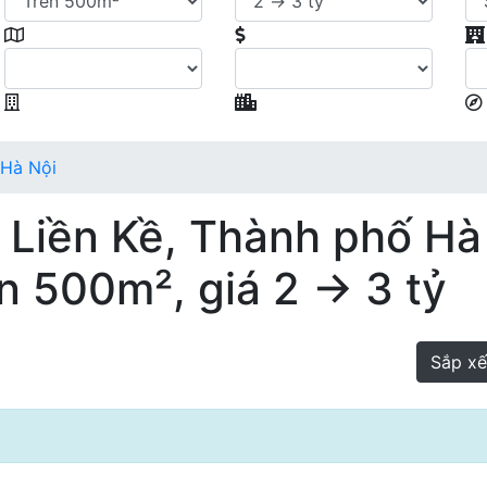
 Hà Nội
 Liền Kề, Thành phố Hà
ên 500m², giá 2 → 3 tỷ
Sắp x