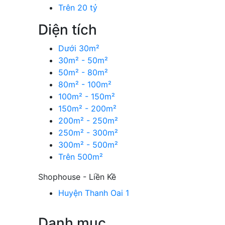
Trên 20 tỷ
Diện tích
Dưới 30m²
30m² - 50m²
50m² - 80m²
80m² - 100m²
100m² - 150m²
150m² - 200m²
200m² - 250m²
250m² - 300m²
300m² - 500m²
Trên 500m²
Shophouse - Liền Kề
Huyện Thanh Oai
1
Danh mục