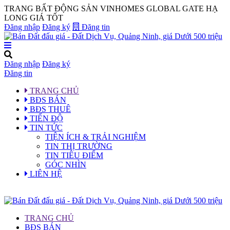
TRANG BẤT ĐỘNG SẢN VINHOMES GLOBAL GATE HẠ
LONG GIÁ TỐT
Đăng nhập
Đăng ký
Đăng tin
Đăng nhập
Đăng ký
Đăng tin
TRANG CHỦ
BĐS BÁN
BĐS THUÊ
TIẾN ĐỘ
TIN TỨC
TIỆN ÍCH & TRẢI NGHIỆM
TIN THỊ TRƯỜNG
TIN TIÊU ĐIỂM
GÓC NHÌN
LIÊN HỆ
TRANG CHỦ
BĐS BÁN