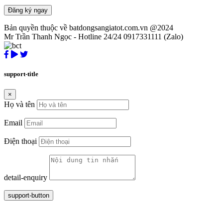
Đăng ký ngay
Bản quyền thuộc về batdongsangiatot.com.vn @2024
Mr Trần Thanh Ngọc - Hotline 24/24 0917331111 (Zalo)
support-title
×
Họ và tên
Email
Điện thoại
detail-enquiry
support-button