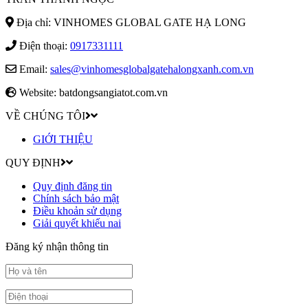
Địa chỉ: VINHOMES GLOBAL GATE HẠ LONG
Điện thoại:
0917331111
Email:
sales@vinhomesglobalgatehalongxanh.com.vn
Website: batdongsangiatot.com.vn
VỀ CHÚNG TÔI
GIỚI THIỆU
QUY ĐỊNH
Quy định đăng tin
Chính sách bảo mật
Điều khoản sử dụng
Giải quyết khiếu nai
Đăng ký nhận thông tin