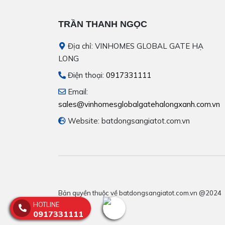
TRẦN THANH NGỌC
Địa chỉ: VINHOMES GLOBAL GATE HẠ
LONG
Điện thoại:
0917331111
Email:
sales@vinhomesglobalgatehalongxanh.com.vn
Website: batdongsangiatot.com.vn
Bản quyền thuộc về batdongsangiatot.com.vn @2024
HOTLINE
0917331111