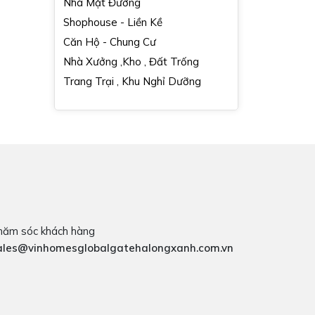
Nhà Mặt Đường
Shophouse - Liền Kề
Căn Hộ - Chung Cư
Nhà Xưởng ,Kho , Đất Trống
Trang Trại , Khu Nghỉ Dưỡng
hăm sóc khách hàng
ales@vinhomesglobalgatehalongxanh.com.vn