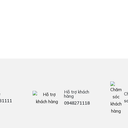
Hỗ trợ khách
e
C
hàng
31111
s
0948271118