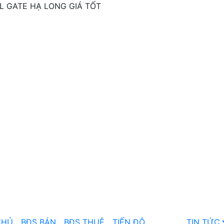
 GATE HẠ LONG GIÁ TỐT
CHỦ
BĐS BÁN
BĐS THUÊ
TIẾN ĐỘ
TIN TỨC