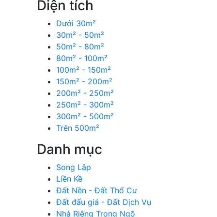
Diện tích
Dưới 30m²
30m² - 50m²
50m² - 80m²
80m² - 100m²
100m² - 150m²
150m² - 200m²
200m² - 250m²
250m² - 300m²
300m² - 500m²
Trên 500m²
Danh mục
Song Lập
Liền Kề
Đất Nền - Đất Thổ Cư
Đất đấu giá - Đất Dịch Vụ
Nhà Riêng Trong Ngõ