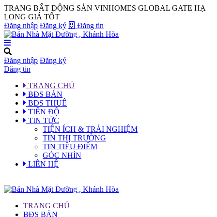
TRANG BẤT ĐỘNG SẢN VINHOMES GLOBAL GATE HẠ
LONG GIÁ TỐT
Đăng nhập
Đăng ký
Đăng tin
Đăng nhập
Đăng ký
Đăng tin
TRANG CHỦ
BĐS BÁN
BĐS THUÊ
TIẾN ĐỘ
TIN TỨC
TIỆN ÍCH & TRẢI NGHIỆM
TIN THỊ TRƯỜNG
TIN TIÊU ĐIỂM
GÓC NHÌN
LIÊN HỆ
TRANG CHỦ
BĐS BÁN