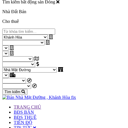
Tìm kiếm bất động sản
Đóng
Nhà Đất Bán
Cho thuê
Tìm kiếm
TRANG CHỦ
BĐS BÁN
BĐS THUÊ
TIẾN ĐỘ
TIN TỨC