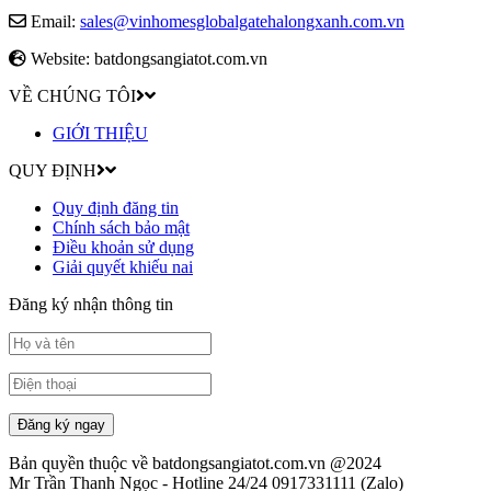
Email:
sales@vinhomesglobalgatehalongxanh.com.vn
Website: batdongsangiatot.com.vn
VỀ CHÚNG TÔI
GIỚI THIỆU
QUY ĐỊNH
Quy định đăng tin
Chính sách bảo mật
Điều khoản sử dụng
Giải quyết khiếu nai
Đăng ký nhận thông tin
Đăng ký ngay
Bản quyền thuộc về batdongsangiatot.com.vn @2024
Mr Trần Thanh Ngọc - Hotline 24/24 0917331111 (Zalo)