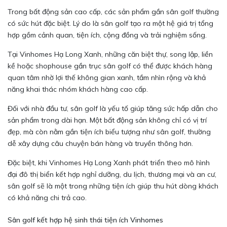
Trong bất động sản cao cấp, các sản phẩm gần sân golf thường
có sức hút đặc biệt. Lý do là sân golf tạo ra một hệ giá trị tổng
hợp gồm cảnh quan, tiện ích, cộng đồng và trải nghiệm sống.
Tại Vinhomes Hạ Long Xanh, những căn biệt thự, song lập, liền
kề hoặc shophouse gần trục sân golf có thể được khách hàng
quan tâm nhờ lợi thế không gian xanh, tầm nhìn rộng và khả
năng khai thác nhóm khách hàng cao cấp.
Đối với nhà đầu tư, sân golf là yếu tố giúp tăng sức hấp dẫn cho
sản phẩm trong dài hạn. Một bất động sản không chỉ có vị trí
đẹp, mà còn nằm gần tiện ích biểu tượng như sân golf, thường
dễ xây dựng câu chuyện bán hàng và truyền thông hơn.
Đặc biệt, khi Vinhomes Hạ Long Xanh phát triển theo mô hình
đại đô thị biển kết hợp nghỉ dưỡng, du lịch, thương mại và an cư,
sân golf sẽ là một trong những tiện ích giúp thu hút dòng khách
có khả năng chi trả cao.
Sân golf kết hợp hệ sinh thái tiện ích Vinhomes