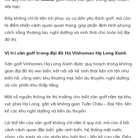
dài hạn.
Đây không chỉ là tiện ích phục vụ cư dân yêu thích golf, mà còn
là điểm nhấn cảnh quan quan trọng, góp phần định hình phong
cách sống thượng lưu, nghỉ dưỡng và sinh thái cho toàn bộ đại
đô thị.
Vị trí sân golf trong đại đô thị Vinhomes Hạ Long Xanh
Sân golf Vinhomes Hạ Long Xanh được quy hoạch trong không
gian đại đô thị ven biển, kết nối với hệ sinh thái tiện ích lớn như
biển hồ, công viên, khu thương mại, bến du thuyền, nghỉ dưỡng
và các phân khu thấp tầng.
Một số nguồn thông tin thị trường cho biết sân golf nằm tại khu
vực phía Hạ Long, gắn với không gian Tuần Châu – Đại Yên, liền
kề các khu nghỉ dưỡng và bến du thuyền.
Lợi thế lớn của sân golf không chỉ nằm ở quy mô, mà còn ở bối
cảnh cảnh quan đặc biệt: gần vịnh biển, hệ thống mặt nước,
sông, cây xanh và các phân khu biệt thự – liền kề cao cấp. Điều