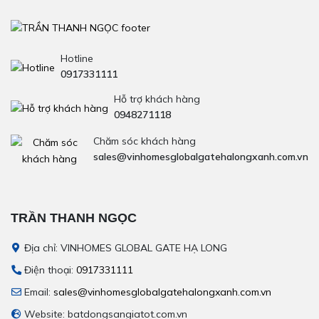
Hotline
0917331111
Hỗ trợ khách hàng
0948271118
Chăm sóc khách hàng
sales@vinhomesglobalgatehalongxanh.com.vn
TRẦN THANH NGỌC
Địa chỉ: VINHOMES GLOBAL GATE HẠ LONG
Điện thoại:
0917331111
Email:
sales@vinhomesglobalgatehalongxanh.com.vn
Website: batdongsangiatot.com.vn