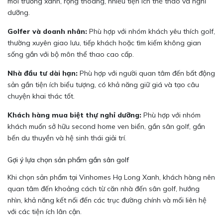
môi trường xanh, rộng thoáng, nhiều tiện ích thể thao và nghỉ
dưỡng.
Golfer và doanh nhân:
Phù hợp với nhóm khách yêu thích golf,
thường xuyên giao lưu, tiếp khách hoặc tìm kiếm không gian
sống gắn với bộ môn thể thao cao cấp.
Nhà đầu tư dài hạn:
Phù hợp với người quan tâm đến bất động
sản gần tiện ích biểu tượng, có khả năng giữ giá và tạo câu
chuyện khai thác tốt.
Khách hàng mua biệt thự nghỉ dưỡng:
Phù hợp với nhóm
khách muốn sở hữu second home ven biển, gần sân golf, gần
bến du thuyền và hệ sinh thái giải trí.
Gợi ý lựa chọn sản phẩm gần sân golf
Khi chọn sản phẩm tại Vinhomes Hạ Long Xanh, khách hàng nên
quan tâm đến khoảng cách từ căn nhà đến sân golf, hướng
nhìn, khả năng kết nối đến các trục đường chính và mối liên hệ
với các tiện ích lân cận.