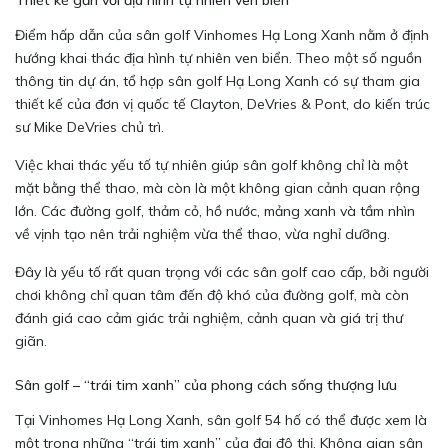
Điểm hấp dẫn của sân golf Vinhomes Hạ Long Xanh nằm ở định
hướng khai thác địa hình tự nhiên ven biển. Theo một số nguồn
thông tin dự án, tổ hợp sân golf Hạ Long Xanh có sự tham gia
thiết kế của đơn vị quốc tế Clayton, DeVries & Pont, do kiến trúc
sư Mike DeVries chủ trì.
Việc khai thác yếu tố tự nhiên giúp sân golf không chỉ là một
mặt bằng thể thao, mà còn là một không gian cảnh quan rộng
lớn. Các đường golf, thảm cỏ, hồ nước, mảng xanh và tầm nhìn
về vịnh tạo nên trải nghiệm vừa thể thao, vừa nghỉ dưỡng.
Đây là yếu tố rất quan trọng với các sân golf cao cấp, bởi người
chơi không chỉ quan tâm đến độ khó của đường golf, mà còn
đánh giá cao cảm giác trải nghiệm, cảnh quan và giá trị thư
giãn.
Sân golf – “trái tim xanh” của phong cách sống thượng lưu
Tại Vinhomes Hạ Long Xanh, sân golf 54 hố có thể được xem là
một trong những “trái tim xanh” của đại đô thị. Không gian sân