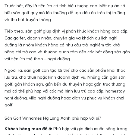
Trước hết, đây là tiện ích có tính biểu tượng cao. Một dự án sở
hữu sân golf quy mô lớn thường dễ tạo dấu ấn trên thị trường
và thu hút truyền thông.
Tiếp theo, sân golf giúp định vị phân khúc khách hàng cao cấp.
Các golfer, doanh nhân, chuyên gia và khách du lịch nghỉ
dưỡng là nhóm khách hàng có nhu cầu trải nghiệm tốt, khả
năng chi trả cao và thường quan tâm đến các bất động sản gắn
với tiện ích thể thao – nghỉ dưỡng.
Ngoài ra, sân golf còn tạo lợi thế cho các sản phẩm khai thác
lưu trú, cho thuê hoặc kinh doanh dịch vụ. Những căn gần sân
golf, gần khách sạn, gần bến du thuyền hoặc gần trục thương
mại có thể phù hợp với các mô hình lưu trú cao cấp, homestay
nghỉ dưỡng, villa nghỉ dưỡng hoặc dịch vụ phục vụ khách chơi
golf.
Sân Golf Vinhomes Hạ Long Xanh phù hợp với ai?
Khách hàng mua để ở:
Phù hợp với gia đình muốn sống trong