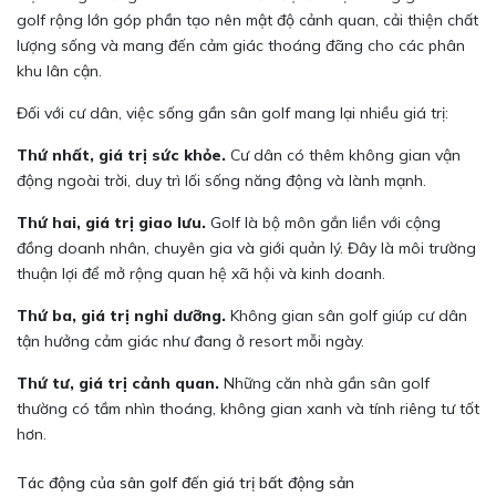
golf rộng lớn góp phần tạo nên mật độ cảnh quan, cải thiện chất
lượng sống và mang đến cảm giác thoáng đãng cho các phân
khu lân cận.
Đối với cư dân, việc sống gần sân golf mang lại nhiều giá trị:
Thứ nhất, giá trị sức khỏe.
Cư dân có thêm không gian vận
động ngoài trời, duy trì lối sống năng động và lành mạnh.
Thứ hai, giá trị giao lưu.
Golf là bộ môn gắn liền với cộng
đồng doanh nhân, chuyên gia và giới quản lý. Đây là môi trường
thuận lợi để mở rộng quan hệ xã hội và kinh doanh.
Thứ ba, giá trị nghỉ dưỡng.
Không gian sân golf giúp cư dân
tận hưởng cảm giác như đang ở resort mỗi ngày.
Thứ tư, giá trị cảnh quan.
Những căn nhà gần sân golf
thường có tầm nhìn thoáng, không gian xanh và tính riêng tư tốt
hơn.
Tác động của sân golf đến giá trị bất động sản