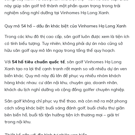
này giúp sân golf trở thành một phần quan trọng trong trải
nghiệm sống nghỉ dưỡng tại Vinhomes Hạ Long Xanh.
Quy mô 54 hố – dấu ấn khác biệt của Vinhomes Hạ Long Xanh
Trong các khu đô thị cao cấp, sân golf luôn được xem là tiện ích
có tính biểu tượng. Tuy nhiên, không phải dự án nào cũng sở
hữu sân golf quy mô lớn ngay trong tổng thể quy hoạch.
Với
54 hố tiêu chuẩn quốc tế
, sân golf Vinhomes Hạ Long
Xanh tạo ra lợi thế cạnh tranh rất mạnh so với nhiều dự án ven
biển khác. Quy mô này đủ lớn để phục vụ nhiều nhóm khách
hàng khác nhau: cư dân nội khu, chuyên gia, doanh nhân,
khách du lịch nghỉ dưỡng và cộng đồng golfer chuyên nghiệp.
Sân golf không chỉ phục vụ thể thao, mà còn mở ra một phong
cách sống khác biệt: buổi sáng đánh golf, buổi chiều thư giãn
bên biển hồ, buổi tối tận hưởng tiện ích thương mại – giải trí
trong nội khu.
Thiết kế gắn với địa hình tự nhiên ven biển