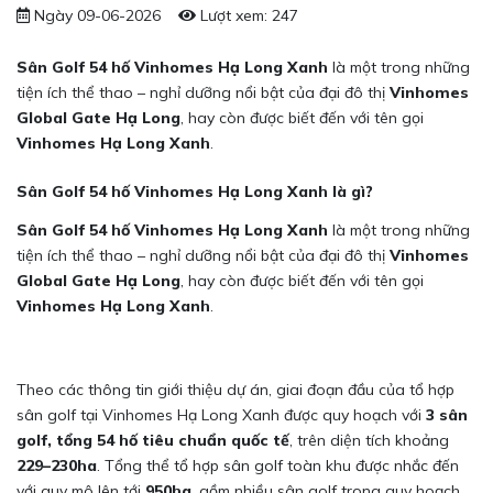
Ngày 09-06-2026
Lượt xem: 247
Sân Golf 54 hố Vinhomes Hạ Long Xanh
là một trong những
tiện ích thể thao – nghỉ dưỡng nổi bật của đại đô thị
Vinhomes
Global Gate Hạ Long
, hay còn được biết đến với tên gọi
Vinhomes Hạ Long Xanh
.
Sân Golf 54 hố Vinhomes Hạ Long Xanh là gì?
Sân Golf 54 hố Vinhomes Hạ Long Xanh
là một trong những
tiện ích thể thao – nghỉ dưỡng nổi bật của đại đô thị
Vinhomes
Global Gate Hạ Long
, hay còn được biết đến với tên gọi
Vinhomes Hạ Long Xanh
.
Theo các thông tin giới thiệu dự án, giai đoạn đầu của tổ hợp
sân golf tại Vinhomes Hạ Long Xanh được quy hoạch với
3 sân
golf, tổng 54 hố tiêu chuẩn quốc tế
, trên diện tích khoảng
229–230ha
. Tổng thể tổ hợp sân golf toàn khu được nhắc đến
với quy mô lên tới
950ha
, gồm nhiều sân golf trong quy hoạch