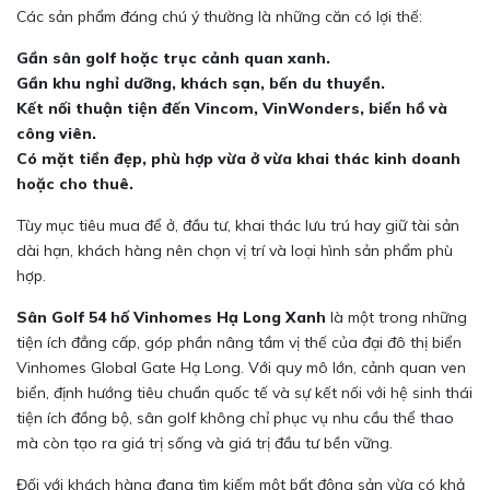
Các sản phẩm đáng chú ý thường là những căn có lợi thế:
Gần sân golf hoặc trục cảnh quan xanh.
Gần khu nghỉ dưỡng, khách sạn, bến du thuyền.
Kết nối thuận tiện đến Vincom, VinWonders, biển hồ và
công viên.
Có mặt tiền đẹp, phù hợp vừa ở vừa khai thác kinh doanh
hoặc cho thuê.
Tùy mục tiêu mua để ở, đầu tư, khai thác lưu trú hay giữ tài sản
dài hạn, khách hàng nên chọn vị trí và loại hình sản phẩm phù
hợp.
Sân Golf 54 hố Vinhomes Hạ Long Xanh
là một trong những
tiện ích đẳng cấp, góp phần nâng tầm vị thế của đại đô thị biển
Vinhomes Global Gate Hạ Long. Với quy mô lớn, cảnh quan ven
biển, định hướng tiêu chuẩn quốc tế và sự kết nối với hệ sinh thái
tiện ích đồng bộ, sân golf không chỉ phục vụ nhu cầu thể thao
mà còn tạo ra giá trị sống và giá trị đầu tư bền vững.
Đối với khách hàng đang tìm kiếm một bất động sản vừa có khả