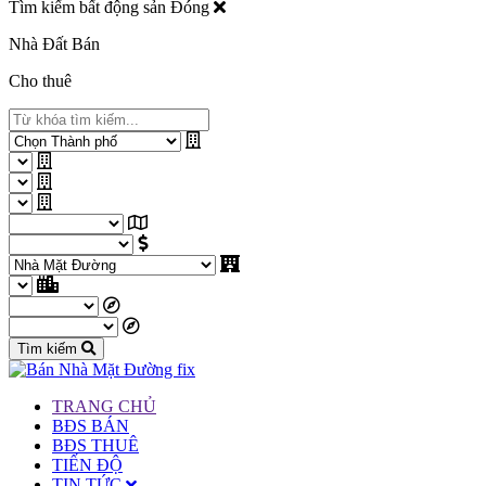
Tìm kiếm bất động sản
Đóng
Nhà Đất Bán
Cho thuê
Tìm kiếm
TRANG CHỦ
BĐS BÁN
BĐS THUÊ
TIẾN ĐỘ
TIN TỨC