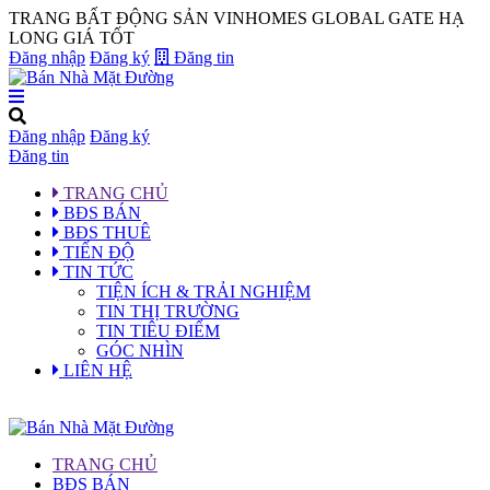
TRANG BẤT ĐỘNG SẢN VINHOMES GLOBAL GATE HẠ
LONG GIÁ TỐT
Đăng nhập
Đăng ký
Đăng tin
Đăng nhập
Đăng ký
Đăng tin
TRANG CHỦ
BĐS BÁN
BĐS THUÊ
TIẾN ĐỘ
TIN TỨC
TIỆN ÍCH & TRẢI NGHIỆM
TIN THỊ TRƯỜNG
TIN TIÊU ĐIỂM
GÓC NHÌN
LIÊN HỆ
TRANG CHỦ
BĐS BÁN