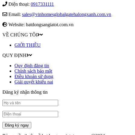
Điện thoại:
0917331111
Email:
sales@vinhomesglobalgatehalongxanh.com.vn
Website: batdongsangiatot.com.vn
VỀ CHÚNG TÔI
GIỚI THIỆU
QUY ĐỊNH
Quy định đăng tin
Chính sách bảo mật
Điều khoản sử dụng
Giải quyết khiếu nai
Đăng ký nhận thông tin
Đăng ký ngay