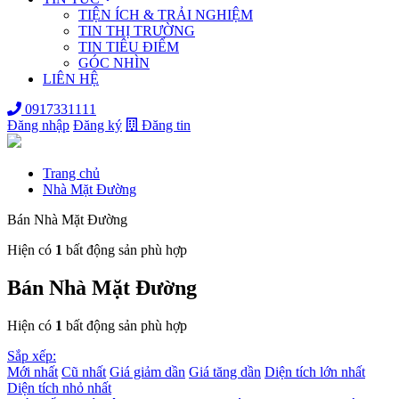
TIỆN ÍCH & TRẢI NGHIỆM
TIN THỊ TRƯỜNG
TIN TIÊU ĐIỂM
GÓC NHÌN
LIÊN HỆ
0917331111
Đăng nhập
Đăng ký
Đăng tin
Trang chủ
Nhà Mặt Đường
Bán Nhà Mặt Đường
Hiện có
1
bất động sản phù hợp
Bán Nhà Mặt Đường
Hiện có
1
bất động sản phù hợp
Sắp xếp:
Mới nhất
Cũ nhất
Giá giảm dần
Giá tăng dần
Diện tích lớn nhất
Diện tích nhỏ nhất