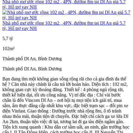
Nhà phố mơ ước rộng 102 m2 , 4PN, đường 8m tại Dĩ An giá 5.7
tỷ, Hổ trợ vay NH
Nhà phố mơ ước rộng 102 m2 , 4PN, đường 8m tại Dĩ An giá 5.7
tỷ, Hổ trợ vay NH
5,7
tỷ
102m²
Thành phố Dĩ An, Bình Dương
Thành phố Dĩ An, Bình Dương
Bạn đang tìm một không gian sống rộng rãi cho cả gia đình đa thế
hệ ? Căn nhà này chính là câu trả lời hoàn hảo. Diện tích : 102 m2,
không gian cực kỳ thoáng đãng. Thiết kế : 4 phòng ngủ rộng rãi,
thiết kế hiện đại, tối ưu công năng. Vị trí đắc địa : Chỉ vài bước
chân là đến Vincom Dĩ An – nơi hội tụ mọi tiện ích giải trí, mua
sắm, ẩm thực đẳng cấp nhất khu vực, đặc biệt trạm sạc – đổi pin xe
điện Vinfast. Giao thông : Đường trước nhà rộng 8m, ô tô tránh
nhau thỏa mái, thuận tiện di chuyển. Đặc biệt chỉ cách ga xe lửa Dĩ
An 2km, thuận tiện việc đi lại, tương lai đi ga tàu điện ngầm gần.
Tiện ích xung quanh : Khu dân cư sầm uất, an ninh, gần trường học
cấp I, II Tân Đông Hiệp, cách trường học cấp II, III Nguyễn Thị