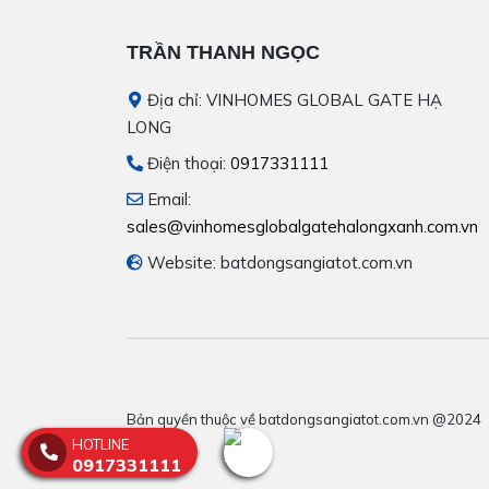
TRẦN THANH NGỌC
Địa chỉ: VINHOMES GLOBAL GATE HẠ
LONG
Điện thoại:
0917331111
Email:
sales@vinhomesglobalgatehalongxanh.com.vn
Website: batdongsangiatot.com.vn
Bản quyền thuộc về batdongsangiatot.com.vn @2024
HOTLINE
0917331111