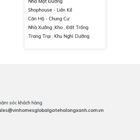
Nhà Mặt Đường
Shophouse - Liền Kề
Căn Hộ - Chung Cư
Nhà Xưởng ,Kho , Đất Trống
Trang Trại , Khu Nghỉ Dưỡng
hăm sóc khách hàng
ales@vinhomesglobalgatehalongxanh.com.vn