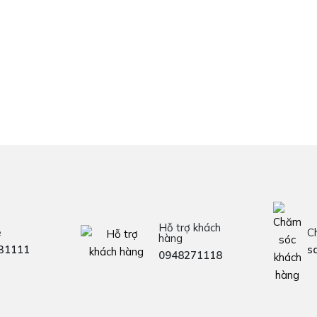
Hỗ trợ khách
e
C
hàng
31111
s
0948271118