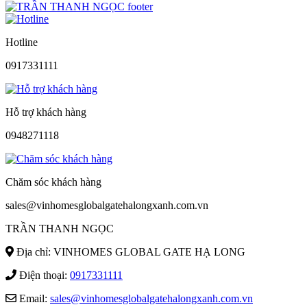
Hotline
0917331111
Hỗ trợ khách hàng
0948271118
Chăm sóc khách hàng
sales@vinhomesglobalgatehalongxanh.com.vn
TRẦN THANH NGỌC
Địa chỉ: VINHOMES GLOBAL GATE HẠ LONG
Điện thoại:
0917331111
Email:
sales@vinhomesglobalgatehalongxanh.com.vn