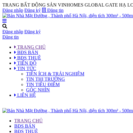
TRANG BẤT ĐỘNG SẢN VINHOMES GLOBAL GATE HẠ LO
Đăng nhập
Đăng ký
Đăng tin
Đăng nhập
Đăng ký
Đăng tin
TRANG CHỦ
BĐS BÁN
BĐS THUÊ
TIẾN ĐỘ
TIN TỨC
TIỆN ÍCH & TRẢI NGHIỆM
TIN THỊ TRƯỜNG
TIN TIÊU ĐIỂM
GÓC NHÌN
LIÊN HỆ
TRANG CHỦ
BĐS BÁN
BĐS THUÊ