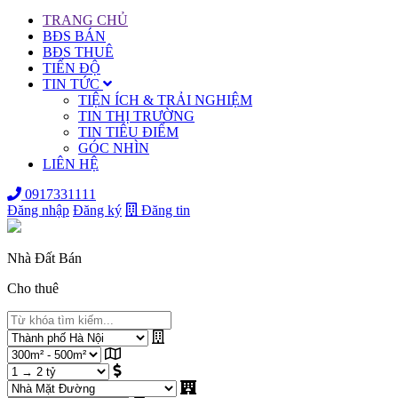
TRANG CHỦ
BĐS BÁN
BĐS THUÊ
TIẾN ĐỘ
TIN TỨC
TIỆN ÍCH & TRẢI NGHIỆM
TIN THỊ TRƯỜNG
TIN TIÊU ĐIỂM
GÓC NHÌN
LIÊN HỆ
0917331111
Đăng nhập
Đăng ký
Đăng tin
Nhà Đất Bán
Cho thuê