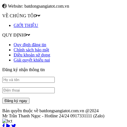
Website: batdongsangiatot.com.vn
VỀ CHÚNG TÔI
GIỚI THIỆU
QUY ĐỊNH
Quy định đăng tin
Chính sách bảo mật
Điều khoản sử dụng
Giải quyết khiếu nai
Đăng ký nhận thông tin
Đăng ký ngay
Bản quyền thuộc về batdongsangiatot.com.vn @2024
Mr Trần Thanh Ngọc - Hotline 24/24 0917331111 (Zalo)