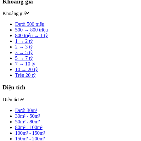
Khoảng giá
Khoảng giá
Dưới 500 triệu
500 → 800 triệu
800 triệu → 1 tỷ
1 → 2 tỷ
2 → 3 tỷ
3 → 5 tỷ
5 → 7 tỷ
7 → 10 tỷ
10 → 20 tỷ
Trên 20 tỷ
Diện tích
Diện tích
Dưới 30m²
30m² - 50m²
50m² - 80m²
80m² - 100m²
100m² - 150m²
150m² - 200m²