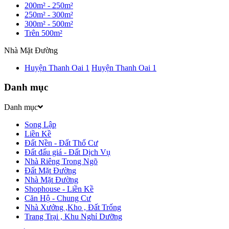
200m² - 250m²
250m² - 300m²
300m² - 500m²
Trên 500m²
Nhà Mặt Đường
Huyện Thanh Oai
1
Huyện Thanh Oai
1
Danh mục
Danh mục
Song Lập
Liền Kề
Đất Nền - Đất Thổ Cư
Đất đấu giá - Đất Dịch Vụ
Nhà Riêng Trong Ngõ
Đất Mặt Đường
Nhà Mặt Đường
Shophouse - Liền Kề
Căn Hộ - Chung Cư
Nhà Xưởng ,Kho , Đất Trống
Trang Trại , Khu Nghỉ Dưỡng