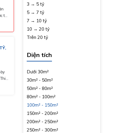
3 → 5 tỷ
ân
5 → 7 tỷ
7 → 10 tỷ
10 → 20 tỷ
Trên 20 tỷ
TỶ,
Diện tích
Dưới 30m²
này
30m² - 50m²
50m² - 80m²
 đẳng
80m² - 100m²
100m² - 150m²
 xe
150m² - 200m²
h
200m² - 250m²
250m² - 300m²