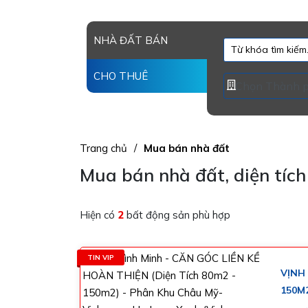
NHÀ ĐẤT BÁN
CHO THUÊ
Trang chủ
Mua bán nhà đất
Mua bán nhà đất, diện tíc
Hiện có
2
bất động sản phù hợp
TIN VIP
VỊNH 
150M
GLOB