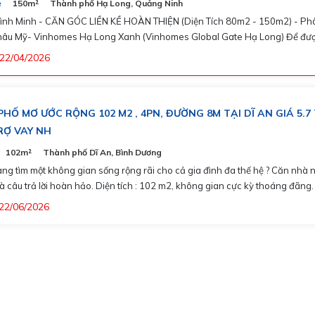
ệ
150m²
Thành phố Hạ Long, Quảng Ninh
ình Minh - CĂN GÓC LIỀN KỀ HOÀN THIỆN (Diện Tích 80m2 - 150m2) - Ph
âu Mỹ- Vinhomes Hạ Long Xanh (Vinhomes Global Gate Hạ Long) Để được tư
 hơn về dự án, hãy liên hệ với chuyên viên tư vấn 0917331111 - Mr Ngọc
22/04/2026
HỐ MƠ ƯỚC RỘNG 102 M2 , 4PN, ĐƯỜNG 8M TẠI DĨ AN GIÁ 5.7 
RỢ VAY NH
102m²
Thành phố Dĩ An, Bình Dương
ng tìm một không gian sống rộng rãi cho cả gia đình đa thế hệ ? Căn nhà 
i hoàn hảo. Diện tích : 102 m2, không gian cực kỳ thoáng đãng. Thiết
òng ngủ rộng rãi, thiết kế hiện đại, tối ưu công năng. Vị trí đắc địa : Chỉ vài
22/06/2026
hân là đến Vincom Dĩ An – nơi hội tụ mọi tiện ích giải trí, mua sắm, ẩm thực
khu vực, đặc biệt trạm sạc – đổi pin xe điện Vinfast. Giao thông : Đường trước
ng 8m, ô tô tránh nhau thỏa mái, thuận tiện di chuyển. Đặc biệt chỉ cách ga
n 2km, thuận tiện việc đi lại, tương lai đi ga tàu điện ngầm gần. Tiện ích xung
: Khu dân cư sầm uất, an ninh, gần trường học cấp I, II Tân Đông Hiệp, các
học cấp II, III Nguyễn Thị Minh Khai khoảng 2,5km. Gần chợ Tân Long. Giá bán :
 - Sổ hồng riêng, công chứng ngay.