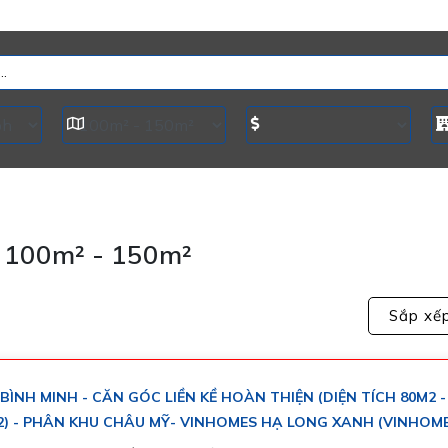
h 100m² - 150m²
Sắp xế
BÌNH MINH - CĂN GÓC LIỀN KỀ HOÀN THIỆN (DIỆN TÍCH 80M2 -
2) - PHÂN KHU CHÂU MỸ- VINHOMES HẠ LONG XANH (VINHOM
AL GATE HẠ LONG)