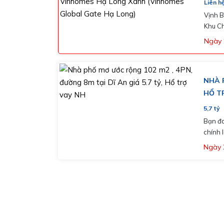
Liên h
Vịnh B
Khu Ch
vấn rõ
Ngày 
NHÀ P
HỔ T
5,7
tỷ
Bạn đa
chính là câu trả lờ
kế : 4 ph
Ngày 
bước c
cấp nhất 
nhà rộ
lửa Dĩ A
quanh 
trường 
5.7 tỷ