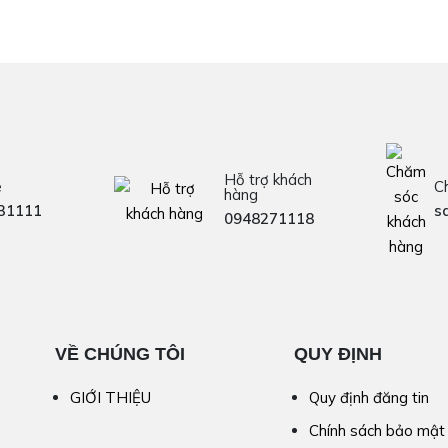
Hỗ trợ khách
e
C
hàng
31111
s
0948271118
VỀ CHÚNG TÔI
QUY ĐỊNH
GIỚI THIỆU
Quy định đăng tin
Chính sách bảo mật