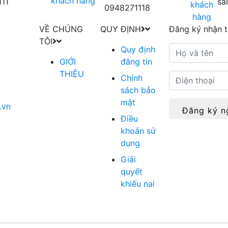
111
sa
0948271118
VỀ CHÚNG
QUY ĐỊNH
Đăng ký nhận t
TÔI
Quy định
GIỚI
đăng tin
THIỆU
Chính
sách bảo
mật
.vn
Đăng ký n
Điều
khoản sử
dụng
Giải
quyết
khiếu nai