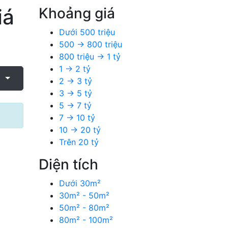
iá
Khoảng giá
Dưới 500 triệu
500 → 800 triệu
800 triệu → 1 tỷ
1 → 2 tỷ
:
2 → 3 tỷ
3 → 5 tỷ
5 → 7 tỷ
7 → 10 tỷ
10 → 20 tỷ
Trên 20 tỷ
Diện tích
Dưới 30m²
30m² - 50m²
50m² - 80m²
80m² - 100m²