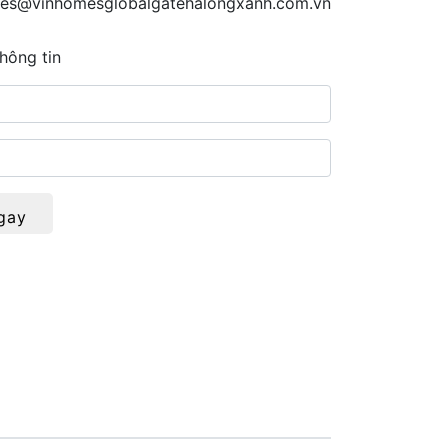
les@vinhomesglobalgatehalongxanh.com.vn
hông tin
gay