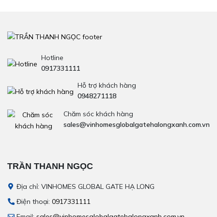
Hotline
0917331111
Hỗ trợ khách hàng
0948271118
Chăm sóc khách hàng
sales@vinhomesglobalgatehalongxanh.com.vn
TRẦN THANH NGỌC
Địa chỉ: VINHOMES GLOBAL GATE HẠ LONG
Điện thoại:
0917331111
Email:
sales@vinhomesglobalgatehalongxanh.com.vn